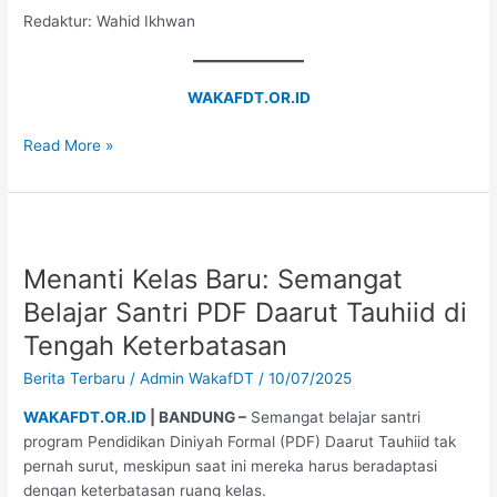
Redaktur: Wahid Ikhwan
WAKAFDT.OR.ID
Read More »
Menanti
Kelas
Menanti Kelas Baru: Semangat
Baru:
Semangat
Belajar Santri PDF Daarut Tauhiid di
Belajar
Tengah Keterbatasan
Santri
PDF
Berita Terbaru
/
Admin WakafDT
/
10/07/2025
Daarut
WAKAFDT.OR.ID
| BANDUNG –
Semangat belajar santri
Tauhiid
program Pendidikan Diniyah Formal (PDF) Daarut Tauhiid tak
di
pernah surut, meskipun saat ini mereka harus beradaptasi
Tengah
dengan keterbatasan ruang kelas.
Keterbatasan