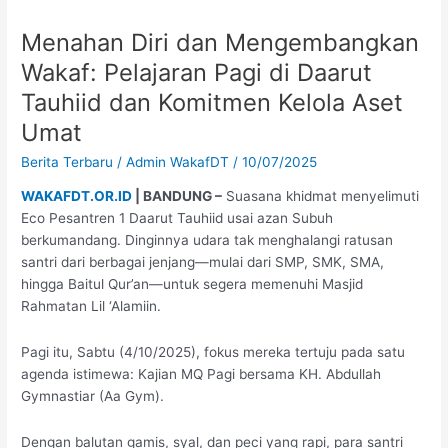
Diri
Menahan Diri dan Mengembangkan
dan
Mengembangkan
Wakaf: Pelajaran Pagi di Daarut
Wakaf:
Tauhiid dan Komitmen Kelola Aset
Pelajaran
Umat
Pagi
di
Berita Terbaru
/
Admin WakafDT
/
10/07/2025
Daarut
Tauhiid
WAKAFDT.OR.ID
| BANDUNG –
Suasana khidmat menyelimuti
dan
Eco Pesantren 1 Daarut Tauhiid usai azan Subuh
Komitmen
berkumandang. Dinginnya udara tak menghalangi ratusan
Kelola
santri dari berbagai jenjang—mulai dari SMP, SMK, SMA,
Aset
hingga Baitul Qur’an—untuk segera memenuhi Masjid
Umat
Rahmatan Lil ‘Alamiin.
Pagi itu, Sabtu (4/10/2025), fokus mereka tertuju pada satu
agenda istimewa: Kajian MQ Pagi bersama KH. Abdullah
Gymnastiar (Aa Gym).
Dengan balutan gamis, syal, dan peci yang rapi, para santri