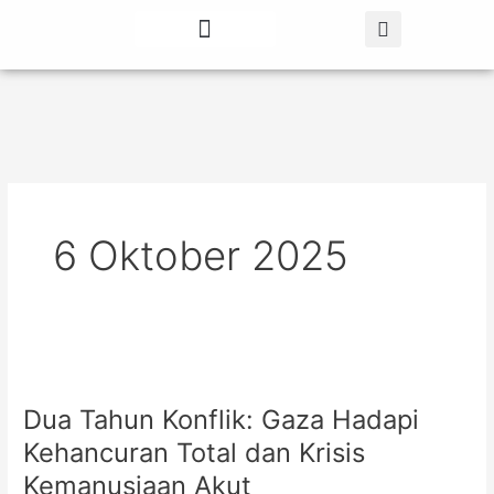
Lewati
ke
konten
Tentang Kami
Berita Terbaru
6 Oktober 2025
Dua
Tahun
Dua Tahun Konflik: Gaza Hadapi
Konflik:
Gaza
Kehancuran Total dan Krisis
Hadapi
Kemanusiaan Akut
Kehancuran