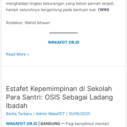
menghadapi tingkat kekurangan yang belum pernah terjadi,
hampir seluruhnya bergantung pada bantuan luar.
(WIN)
Redaktur: Wahid Ikhwan
WAKAFDT.OR.ID
Read More »
Estafet
Kepemimpinan
Estafet Kepemimpinan di Sekolah
di
Sekolah
Para Santri: OSIS Sebagai Ladang
Para
Ibadah
Santri:
OSIS
Berita Terbaru
/
Admin WakafDT
/
10/06/2025
Sebagai
WAKAFDT.OR.ID
| BANDUNG —
Pagi berselimut mentari
Ladang