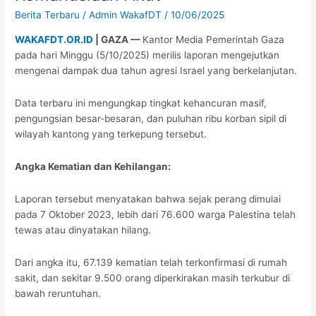
Total
Berita Terbaru
/
Admin WakafDT
/
10/06/2025
dan
WAKAFDT.OR.ID
| GAZA —
Kantor Media Pemerintah Gaza
Krisis
pada hari Minggu (5/10/2025) merilis laporan mengejutkan
Kemanusiaan
mengenai dampak dua tahun agresi Israel yang berkelanjutan.
Akut
Data terbaru ini mengungkap tingkat kehancuran masif,
pengungsian besar-besaran, dan puluhan ribu korban sipil di
wilayah kantong yang terkepung tersebut.
Angka Kematian dan Kehilangan:
Laporan tersebut menyatakan bahwa sejak perang dimulai
pada 7 Oktober 2023, lebih dari 76.600 warga Palestina telah
tewas atau dinyatakan hilang.
Dari angka itu, 67.139 kematian telah terkonfirmasi di rumah
sakit, dan sekitar 9.500 orang diperkirakan masih terkubur di
bawah reruntuhan.