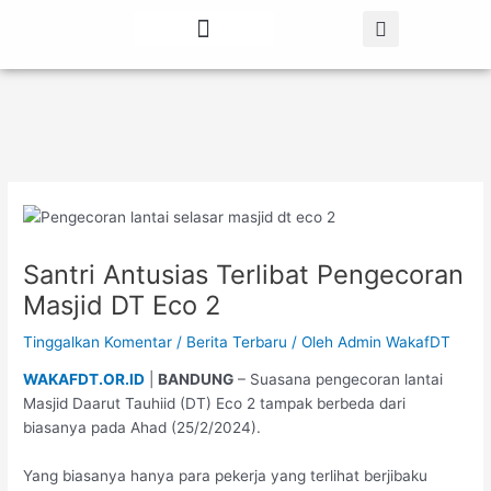
Lewati
Post
ke
navigation
konten
Tentang Kami
Berita Terbaru
Santri Antusias Terlibat Pengecoran
Masjid DT Eco 2
Tinggalkan Komentar
/
Berita Terbaru
/ Oleh
Admin WakafDT
WAKAFDT.OR.ID
|
BANDUNG
– Suasana pengecoran lantai
Masjid Daarut Tauhiid (DT) Eco 2 tampak berbeda dari
biasanya pada Ahad (25/2/2024).
Yang biasanya hanya para pekerja yang terlihat berjibaku