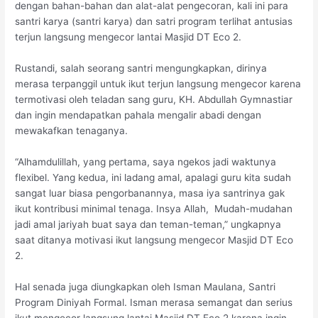
dengan bahan-bahan dan alat-alat pengecoran, kali ini para
santri karya (santri karya) dan satri program terlihat antusias
terjun langsung mengecor lantai Masjid DT Eco 2.
Rustandi, salah seorang santri mengungkapkan, dirinya
merasa terpanggil untuk ikut terjun langsung mengecor karena
termotivasi oleh teladan sang guru, KH. Abdullah Gymnastiar
dan ingin mendapatkan pahala mengalir abadi dengan
mewakafkan tenaganya.
“Alhamdulillah, yang pertama, saya ngekos jadi waktunya
flexibel. Yang kedua, ini ladang amal, apalagi guru kita sudah
sangat luar biasa pengorbanannya, masa iya santrinya gak
ikut kontribusi minimal tenaga. Insya Allah, Mudah-mudahan
jadi amal jariyah buat saya dan teman-teman,” ungkapnya
saat ditanya motivasi ikut langsung mengecor Masjid DT Eco
2.
Hal senada juga diungkapkan oleh Isman Maulana, Santri
Program Diniyah Formal. Isman merasa semangat dan serius
ikut mengecor langsung lantai Masjid DT Eco 2 karena ingin