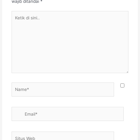
wajib ditandai
*
Ketik
di
sini..
Name*
Email*
Situs