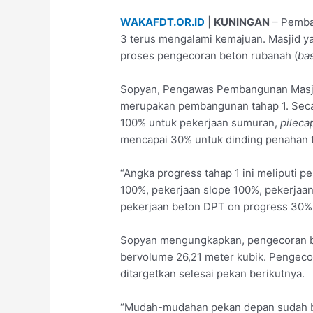
WAKAFDT.OR.ID
|
KUNINGAN
– Pemban
3 terus mengalami kemajuan. Masjid ya
proses pengecoran beton rubanah (
ba
Sopyan, Pengawas Pembangunan Masj
merupakan pembangunan tahap 1. Seca
100% untuk pekerjaan sumuran,
pileca
mencapai 30% untuk dinding penahan 
“Angka progress tahap 1 ini meliputi 
100%, pekerjaan slope 100%, pekerjaa
pekerjaan beton DPT on progress 30%,”
Sopyan mengungkapkan, pengecoran b
bervolume 26,21 meter kubik. Pengeco
ditargetkan selesai pekan berikutnya.
“Mudah-mudahan pekan depan sudah be