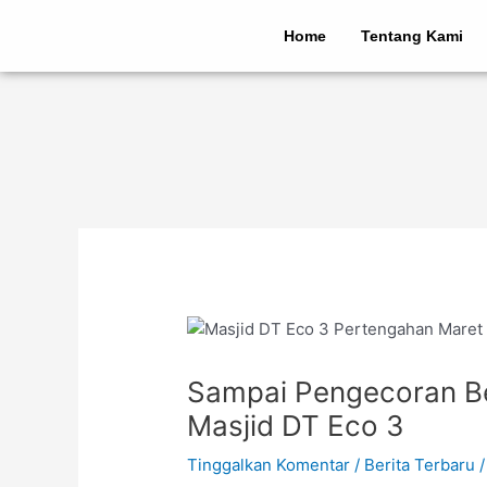
Lewati
Post
ke
navigation
Home
Tentang Kami
konten
Sampai Pengecoran Be
Masjid DT Eco 3
Tinggalkan Komentar
/
Berita Terbaru
/