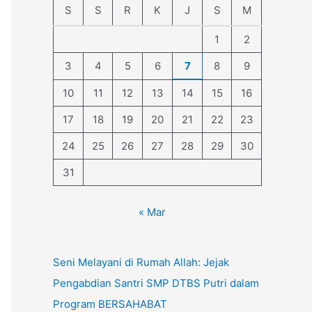
S
S
R
K
J
S
M
1
2
3
4
5
6
7
8
9
10
11
12
13
14
15
16
17
18
19
20
21
22
23
24
25
26
27
28
29
30
31
« Mar
Seni Melayani di Rumah Allah: Jejak
Pengabdian Santri SMP DTBS Putri dalam
Program BERSAHABAT