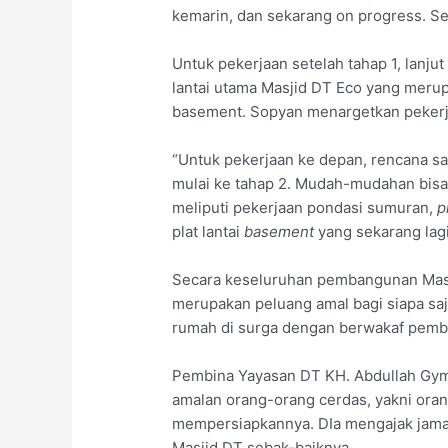
kemarin, dan sekarang on progress. S
Untuk pekerjaan setelah tahap 1, lanju
lantai utama Masjid DT Eco yang merup
basement. Sopyan menargetkan pekerjaa
“Untuk pekerjaan ke depan, rencana say
mulai ke tahap 2. Mudah-mudahan bisa 
meliputi pekerjaan pondasi sumuran,
p
plat lantai
basement
yang sekarang lagi
Secara keseluruhan pembangunan Masji
merupakan peluang amal bagi siapa saj
rumah di surga dengan berwakaf pem
Pembina Yayasan DT KH. Abdullah Gym
amalan orang-orang cerdas, yakni ora
mempersiapkannya. DIa mengajak jam
Masjid DT sebak-baiknya.