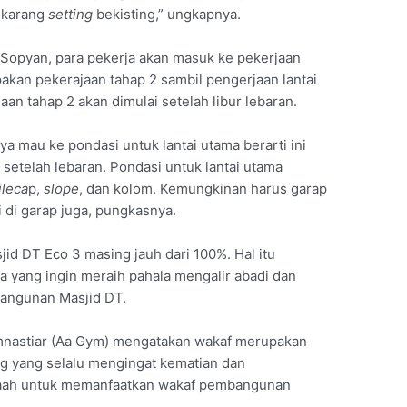
ekarang
setting
bekisting,” ungkapnya.
t Sopyan, para pekerja akan masuk ke pekerjaan
akan pekerajaan tahap 2 sambil pengerjaan lantai
n tahap 2 akan dimulai setelah libur lebaran.
a mau ke pondasi untuk lantai utama berarti ini
setelah lebaran. Pondasi untuk lantai utama
ileca
p,
slope
, dan kolom. Kemungkinan harus garap
 di garap juga, pungkasnya.
d DT Eco 3 masing jauh dari 100%. Hal itu
a yang ingin meraih pahala mengalir abadi dan
bangunan Masjid DT.
nastiar (Aa Gym) mengatakan wakaf merupakan
ng yang selalu mengingat kematian dan
aah untuk memanfaatkan wakaf pembangunan