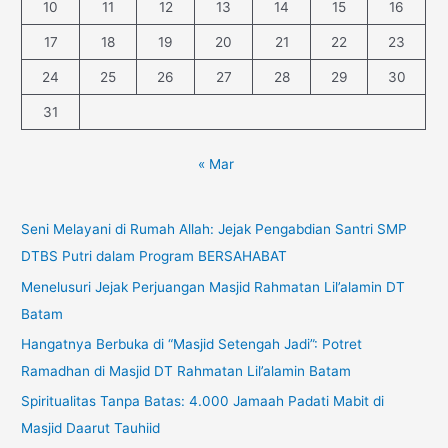
10
11
12
13
14
15
16
17
18
19
20
21
22
23
24
25
26
27
28
29
30
31
« Mar
Seni Melayani di Rumah Allah: Jejak Pengabdian Santri SMP
DTBS Putri dalam Program BERSAHABAT
Menelusuri Jejak Perjuangan Masjid Rahmatan Lil’alamin DT
Batam
Hangatnya Berbuka di “Masjid Setengah Jadi”: Potret
Ramadhan di Masjid DT Rahmatan Lil’alamin Batam
Spiritualitas Tanpa Batas: 4.000 Jamaah Padati Mabit di
Masjid Daarut Tauhiid