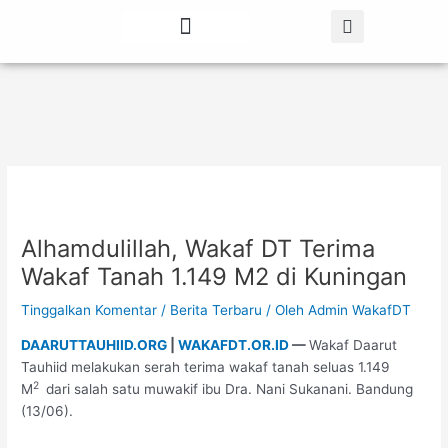
Lewati
Post
ke
navigation
konten
Tentang Kami
Berita Terbaru
Alhamdulillah, Wakaf DT Terima
Wakaf Tanah 1.149 M2 di Kuningan
Tinggalkan Komentar
/
Berita Terbaru
/ Oleh
Admin WakafDT
DAARUTTAUHIID.ORG
|
WAKAFDT.OR.ID
—
Wakaf Daarut
Tauhiid melakukan serah terima wakaf tanah seluas 1.149
2
M
dari salah satu muwakif ibu Dra. Nani Sukanani. Bandung
(13/06).