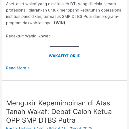
Aset-aset wakaf yang dimiliki oleh DT, yang dikelola secara
profesional, diarahkan untuk menopang kebutuhan operasional
institusi pendidikan, termasuk SMP DTBS Putri dan program-
program dakwah lainnya.
(WIN)
Redaktur: Wahid Ikhwan
WAKAFDT.OR.ID
Read More »
Mengukir
Kepemimpinan
Mengukir Kepemimpinan di Atas
di
Atas
Tanah Wakaf: Debat Calon Ketua
Tanah
OPP SMP DTBS Putra
Wakaf:
Debat
Berita Terbaru
/
Admin WakafDT
/
09/24/2025