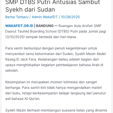
SMP DTBS Putri Antusias Sambut
SMP
Syekh dari Sudan
DTBS
Putri
Berita Terbaru
/
Admin WakafDT
/
10/28/2025
Antusias
WAKAFDT.OR.ID
| BANDUNG —
Ruangan Aula Arofah SMP
Sambut
Daarut Tauhiid Boarding School (DTBS) Putri pada Jumat pagi
Syekh
(3/10/2025) tampak berbeda dari hari biasa.
dari
Sudan
Para santri berkumpul dengan penuh kegembiraan untuk
menyambut tamu kehormatan dari Sudan, Syekh Mazin Abdel
Razeg El Jack Fara. Kedatangan beliau adalah bagian dari
upaya menghidupkan kegiatan pembelajaran bahasa Arab di
sekolah.
Kesempatan ini merupakan momen istimewa dan sangat
berharga. Para santri kini tidak hanya mengandalkan materi
dari buku, tetapi berkesempatan belajar langsung dari penutur
asli bahasa Al-Qur’an.
Syekh Mazin berhasil membangun suasana kelas yang dinamis