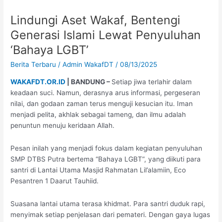
Aset
Lindungi Aset Wakaf, Bentengi
Wakaf,
Bentengi
Generasi Islami Lewat Penyuluhan
Generasi
‘Bahaya LGBT’
Islami
Lewat
Berita Terbaru
/
Admin WakafDT
/
08/13/2025
Penyuluhan
WAKAFDT.OR.ID
| BANDUNG –
Setiap jiwa terlahir dalam
‘Bahaya
keadaan suci. Namun, derasnya arus informasi, pergeseran
LGBT’
nilai, dan godaan zaman terus menguji kesucian itu. Iman
menjadi pelita, akhlak sebagai tameng, dan ilmu adalah
penuntun menuju keridaan Allah.
Pesan inilah yang menjadi fokus dalam kegiatan penyuluhan
SMP DTBS Putra bertema “Bahaya LGBT”, yang diikuti para
santri di Lantai Utama Masjid Rahmatan Lil’alamiin, Eco
Pesantren 1 Daarut Tauhiid.
Suasana lantai utama terasa khidmat. Para santri duduk rapi,
menyimak setiap penjelasan dari pemateri. Dengan gaya lugas