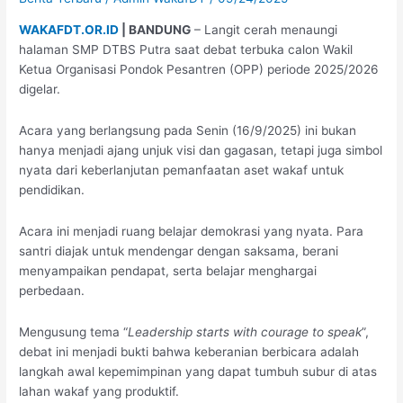
Calon
WAKAFDT.OR.ID
| BANDUNG
– Langit cerah menaungi
Ketua
halaman SMP DTBS Putra saat debat terbuka calon Wakil
OPP
Ketua Organisasi Pondok Pesantren (OPP) periode 2025/2026
SMP
digelar.
DTBS
Putra
Acara yang berlangsung pada Senin (16/9/2025) ini bukan
hanya menjadi ajang unjuk visi dan gagasan, tetapi juga simbol
nyata dari keberlanjutan pemanfaatan aset wakaf untuk
pendidikan.
Acara ini menjadi ruang belajar demokrasi yang nyata. Para
santri diajak untuk mendengar dengan saksama, berani
menyampaikan pendapat, serta belajar menghargai
perbedaan.
Mengusung tema “
Leadership starts with courage to speak
”,
debat ini menjadi bukti bahwa keberanian berbicara adalah
langkah awal kepemimpinan yang dapat tumbuh subur di atas
lahan wakaf yang produktif.