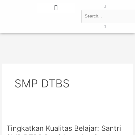
Lewati
Search
ke
konten
Tentang Kami
Berita Terbaru
SMP DTBS
Tingkatkan
Kualitas
Tingkatkan Kualitas Belajar: Santri
Belajar:
Santri