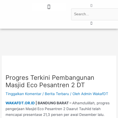
Lewati
Post
Search
ke
navigation
konten
Tentang Kami
Berita Terbaru
Progres Terkini Pembangunan
Masjid Eco Pesantren 2 DT
Tinggalkan Komentar
/
Berita Terbaru
/ Oleh
Admin WakafDT
WAKAFDT.OR.ID
| BANDUNG BARAT –
Alhamdulillah,
progres
pengerjaan Masjid Eco Pesantren 2 Daarut Tauhiid telah
mencapai presentase 21,3 persen per awal Desember lalu.