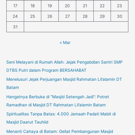
17
18
19
20
21
22
23
24
25
26
27
28
29
30
31
« Mar
Seni Melayani di Rumah Allah: Jejak Pengabdian Santri SMP
DTBS Putri dalam Program BERSAHABAT
Menelusuri Jejak Perjuangan Masjid Rahmatan Lil’alamin DT
Batam
Hangatnya Berbuka di “Masjid Setengah Jadi”: Potret
Ramadhan di Masjid DT Rahmatan Lil’alamin Batam
Spiritualitas Tanpa Batas: 4.000 Jamaah Padati Mabit di
Masjid Daarut Tauhiid
Menanti Cahaya di Batam: Geliat Pembangunan Masjid