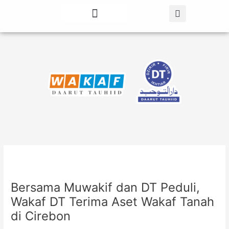
Lewati
Post
ke
navigation
konten
Tentang Kami
Berita Terbaru
Bersama Muwakif dan DT Peduli,
Wakaf DT Terima Aset Wakaf Tanah
di Cirebon