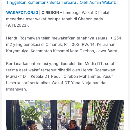
Tinggalkan Komentar
/
Berita Terbaru
/ Oleh
Admin WakafDT
WAKAFDT.OR.ID
| CIREBON –
Lembaga Wakaf DT telah
menerima aset wakaf berupa tanah di Cirebon pada
(9/11/2023).
Hendri Rosmawan telah mewakafkan tanahnya seluas -+ 254
m2 yang berlokasi di Cimanuk, RT. 003, RW. 14, Kelurahan
Karyamulya, Kecamatan Kesambi Kota Cirebon, Jawa Barat.
Berdasarkan informasi yang diperoleh tim Media DT, serah
terima aset wakaf tersebut dihadiri oleh Hendri Rosmawan
Muwakif DT, Kepala DT Peduli Cirebon Muhammad Yusuf
beserta staf serta pihak Wakaf DT Yana Nurjaman dan
Irmansyah.