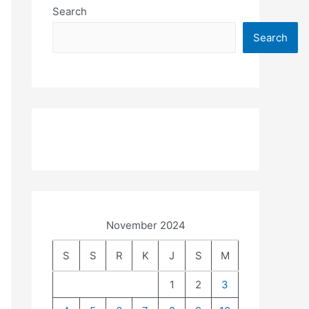
Search
Search
November 2024
S
S
R
K
J
S
M
1
2
3