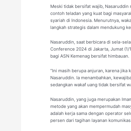
Kewajiban,
Meski tidak bersifat wajib, Nasarudd
tapi
contoh teladan yang kuat bagi masyar
Anjuran
syariah di Indonesia. Menurutnya, waka
langkah strategis dalam mendukung keb
Nasaruddin, saat berbicara di sela-se
Conference 2024 di Jakarta, Jumat (1
bagi ASN Kemenag bersifat himbauan.
“Ini masih berupa anjuran, karena jika k
Nasaruddin. Ia menambahkan, kewajiba
sedangkan wakaf uang tidak bersifat waj
Nasaruddin, yang juga merupakan Imam 
metode yang akan mempermudah masya
adalah kerja sama dengan operator sel
persen dari tagihan layanan komunikas