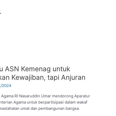
4
u ASN Kemenag untuk
kan Kewajiban, tapi Anjuran
3/2024
i Agama RI Nasaruddin Umar mendorong Aparatur
nterian Agama untuk berpartisipasi dalam wakaf
kemaslahatan umat dan pembangunan bangsa.