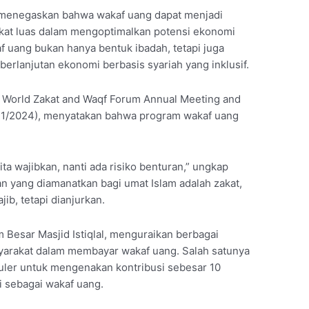
in menegaskan bahwa wakaf uang dapat menjadi
akat luas dalam mengoptimalkan potensi ekonomi
f uang bukan hanya bentuk ibadah, tetapi juga
erlanjutan ekonomi berbasis syariah yang inklusif.
la World Zakat and Waqf Forum Annual Meeting and
/11/2024), menyatakan bahwa program wakaf uang
ita wajibkan, nanti ada risiko benturan,” ungkap
n yang diamanatkan bagi umat Islam adalah zakat,
ib, tetapi dianjurkan.
Besar Masjid Istiqlal, menguraikan berbagai
rakat dalam membayar wakaf uang. Salah satunya
uler untuk mengenakan kontribusi sebesar 10
i sebagai wakaf uang.