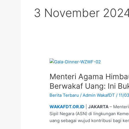
3 November 202
Menteri
Agama
Menteri Agama Himba
Himbau
ASN
Berwakaf Uang: Ini Bu
Kemenag
Berita Terbaru
/
Admin WakafDT
/
11/0
untuk
Berwakaf
WAKAFDT.OR.ID
|
JAKARTA
– Menter
Uang:
Sipil Negara (ASN) di lingkungan Keme
Ini
uang sebagai wujud kontribusi bagi 
Bukan