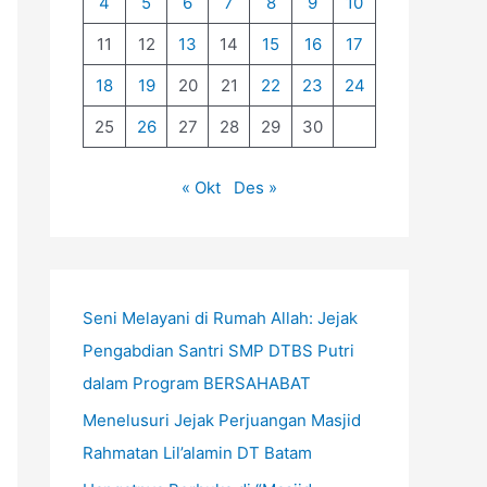
4
5
6
7
8
9
10
11
12
13
14
15
16
17
18
19
20
21
22
23
24
25
26
27
28
29
30
« Okt
Des »
Seni Melayani di Rumah Allah: Jejak
Pengabdian Santri SMP DTBS Putri
dalam Program BERSAHABAT
Menelusuri Jejak Perjuangan Masjid
Rahmatan Lil’alamin DT Batam