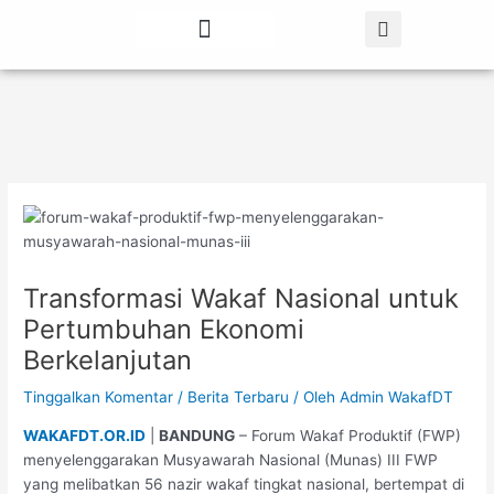
Lewati
Post
ke
navigation
konten
Tentang Kami
Berita Terbaru
Transformasi Wakaf Nasional untuk
Pertumbuhan Ekonomi
Berkelanjutan
Tinggalkan Komentar
/
Berita Terbaru
/ Oleh
Admin WakafDT
WAKAFDT.OR.ID
|
BANDUNG
– Forum Wakaf Produktif (FWP)
menyelenggarakan Musyawarah Nasional (Munas) III FWP
yang melibatkan 56 nazir wakaf tingkat nasional, bertempat di