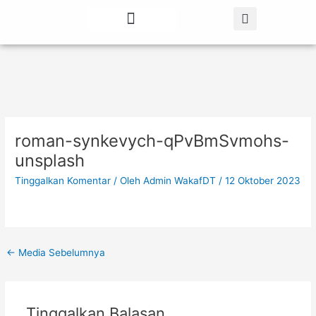
Lewati
Post
ke
navigation
konten
Tentang Kami
Berita Terbaru
roman-synkevych-qPvBmSvmohs-
unsplash
Tinggalkan Komentar
/ Oleh
Admin WakafDT
/
12 Oktober 2023
←
Media Sebelumnya
Tinggalkan Balasan