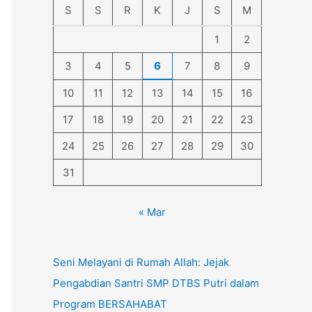
S
S
R
K
J
S
M
1
2
3
4
5
6
7
8
9
10
11
12
13
14
15
16
17
18
19
20
21
22
23
24
25
26
27
28
29
30
31
« Mar
Seni Melayani di Rumah Allah: Jejak
Pengabdian Santri SMP DTBS Putri dalam
Program BERSAHABAT