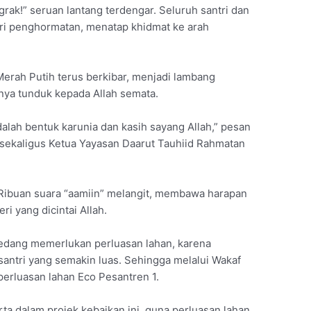
rak!” seruan lantang terdengar. Seluruh santri dan
eri penghormatan, menatap khidmat ke arah
Merah Putih terus berkibar, menjadi lambang
nya tunduk kepada Allah semata.
alah bentuk karunia dan kasih sayang Allah,” pesan
sekaligus Ketua Yayasan Daarut Tauhiid Rahmatan
Ribuan suara “aamiin” melangit, membawa harapan
i yang dicintai Allah.
sedang memerlukan perluasan lahan, karena
antri yang semakin luas. Sehingga melalui Wakaf
perluasan lahan Eco Pesantren 1.
rta dalam projek kebaikan ini, guna perluasan lahan