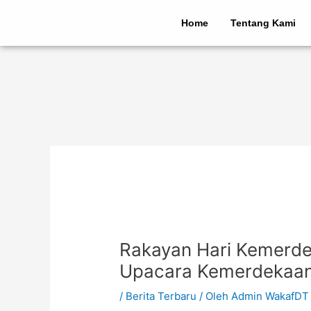
Lewati
Post
ke
navigation
Home
Tentang Kami
konten
Rakayan Hari Kemerdek
Upacara Kemerdekaan 
/
Berita Terbaru
/ Oleh
Admin WakafDT