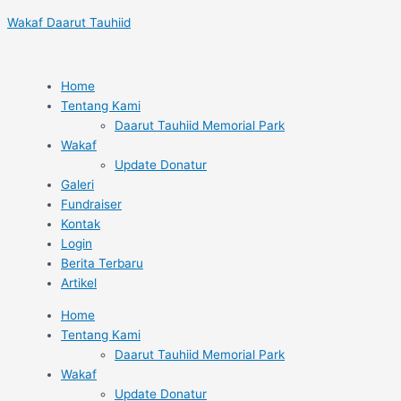
Lewati
Post
Name*
Email*
Situs
Wakaf Daarut Tauhiid
ke
navigation
Web
konten
Home
Tentang Kami
Daarut Tauhiid Memorial Park
Wakaf
Update Donatur
Galeri
Fundraiser
Kontak
Login
Berita Terbaru
Artikel
Home
Tentang Kami
Daarut Tauhiid Memorial Park
Wakaf
Update Donatur