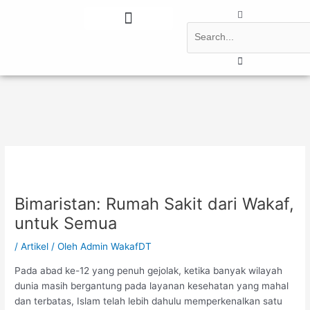
Lewati
Post
Search
ke
navigation
konten
Tentang Kami
Berita Terbaru
Bimaristan: Rumah Sakit dari Wakaf,
untuk Semua
/
Artikel
/ Oleh
Admin WakafDT
Pada abad ke-12 yang penuh gejolak, ketika banyak wilayah
dunia masih bergantung pada layanan kesehatan yang mahal
dan terbatas, Islam telah lebih dahulu memperkenalkan satu