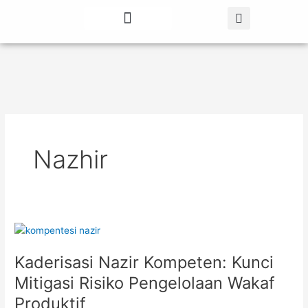
Lewati
ke
konten
Tentang Kami
Berita Terbaru
Nazhir
Kaderisasi
Nazir
Kaderisasi Nazir Kompeten: Kunci
Kompeten:
Kunci
Mitigasi Risiko Pengelolaan Wakaf
Mitigasi
Produktif
Risiko