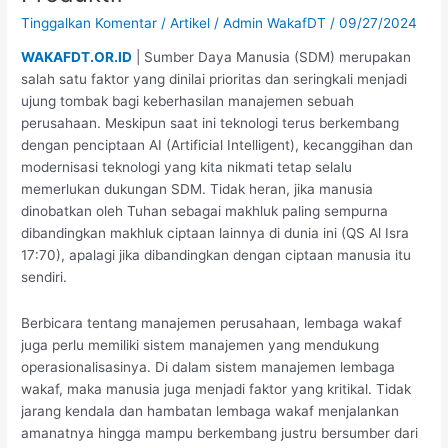
Pengelolaan
Tinggalkan Komentar
/
Artikel
/
Admin WakafDT
/
09/27/2024
Wakaf
WAKAFDT.OR.ID
| Sumber Daya Manusia (SDM) merupakan
Produktif
salah satu faktor yang dinilai prioritas dan seringkali menjadi
ujung tombak bagi keberhasilan manajemen sebuah
perusahaan. Meskipun saat ini teknologi terus berkembang
dengan penciptaan AI (Artificial Intelligent), kecanggihan dan
modernisasi teknologi yang kita nikmati tetap selalu
memerlukan dukungan SDM. Tidak heran, jika manusia
dinobatkan oleh Tuhan sebagai makhluk paling sempurna
dibandingkan makhluk ciptaan lainnya di dunia ini (QS Al Isra
17:70), apalagi jika dibandingkan dengan ciptaan manusia itu
sendiri.
Berbicara tentang manajemen perusahaan, lembaga wakaf
juga perlu memiliki sistem manajemen yang mendukung
operasionalisasinya. Di dalam sistem manajemen lembaga
wakaf, maka manusia juga menjadi faktor yang kritikal. Tidak
jarang kendala dan hambatan lembaga wakaf menjalankan
amanatnya hingga mampu berkembang justru bersumber dari