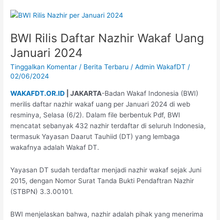
BWI
Rilis
BWI Rilis Daftar Nazhir Wakaf Uang
Daftar
Nazhir
Januari 2024
Wakaf
Tinggalkan Komentar
/
Berita Terbaru
/
Admin WakafDT
/
Uang
02/06/2024
Januari
2024
WAKAFDT.OR.ID
| JAKARTA
-Badan Wakaf Indonesia (BWI)
merilis daftar nazhir wakaf uang per Januari 2024 di web
resminya, Selasa (6/2). Dalam file berbentuk Pdf, BWI
mencatat sebanyak 432 nazhir terdaftar di seluruh Indonesia,
termasuk Yayasan Daarut Tauhiid (DT) yang lembaga
wakafnya adalah Wakaf DT.
Yayasan DT sudah terdaftar menjadi nazhir wakaf sejak Juni
2015, dengan Nomor Surat Tanda Bukti Pendaftran Nazhir
(STBPN) 3.3.00101.
BWI menjelaskan bahwa, nazhir adalah pihak yang menerima