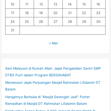
10
11
12
13
14
15
16
17
18
19
20
21
22
23
24
25
26
27
28
29
30
31
« Mar
Seni Melayani di Rumah Allah: Jejak Pengabdian Santri SMP
DTBS Putri dalam Program BERSAHABAT
Menelusuri Jejak Perjuangan Masjid Rahmatan Lil’alamin DT
Batam
Hangatnya Berbuka di “Masjid Setengah Jadi”: Potret
Ramadhan di Masjid DT Rahmatan Lil’alamin Batam