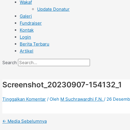
Wakaf
Update Donatur
Galeri
Fundraiser
Kontak
Login
Berita Terbaru
Artikel
Search
Screenshot_20230907-154132_1
Tinggalkan Komentar
/ Oleh
M Suchrawardhi F.N.
/
26 Desemb
←
Media Sebelumnya