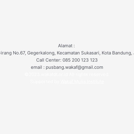
Alamat :
Girang No.67, Gegerkalong, Kecamatan Sukasari, Kota Bandung,
Call Center: 085 200 123 123
email : pusbang.wakaf@gmail.com
©2023 wakafdt.or.id All rights reserved.
Supported by
Wakaf Mulia Institute