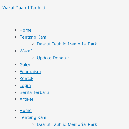
Lewati
Post
Name*
Email*
Situs
Wakaf Daarut Tauhiid
ke
navigation
Web
konten
Home
Tentang Kami
Daarut Tauhiid Memorial Park
Wakaf
Update Donatur
Galeri
Fundraiser
Kontak
Login
Berita Terbaru
Artikel
Home
Tentang Kami
Daarut Tauhiid Memorial Park