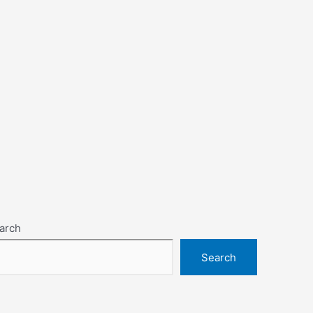
arch
Search