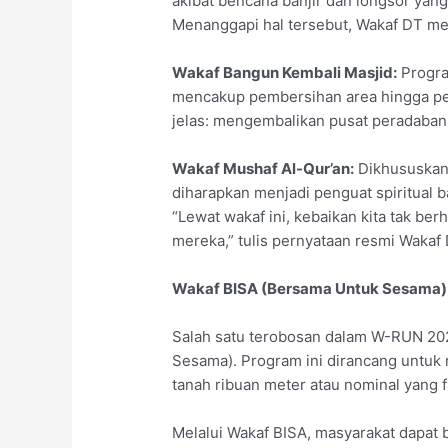
akibat bencana banjir dan longsor yan
Menanggapi hal tersebut, Wakaf DT me
Wakaf Bangun Kembali Masjid:
Program
mencakup pembersihan area hingga pe
jelas: mengembalikan pusat peradaban
Wakaf Mushaf Al-Qur’an:
Dikhususkan b
diharapkan menjadi penguat spiritual b
“Lewat wakaf ini, kebaikan kita tak ber
mereka,” tulis pernyataan resmi Wakaf 
Wakaf BISA (Bersama Untuk Sesama)
Salah satu terobosan dalam W-RUN 20
Sesama). Program ini dirancang untuk
tanah ribuan meter atau nominal yang f
Melalui Wakaf BISA, masyarakat dapat b