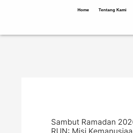
Lewati
Post
ke
navigation
Home
Tentang Kami
konten
Sambut Ramadan 2026
RUN: Misi Kemanusiaa