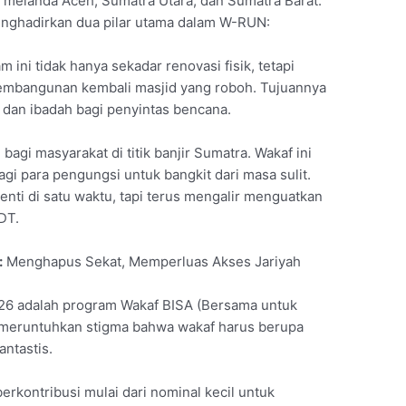
g melanda Aceh, Sumatra Utara, dan Sumatra Barat.
nghadirkan dua pilar utama dalam W-RUN:
 ini tidak hanya sekadar renovasi fisik, tetapi
mbangunan kembali masjid yang roboh. Tujuannya
 dan ibadah bagi penyintas bencana.
agi masyarakat di titik banjir Sumatra. Wakaf ini
agi para pengungsi untuk bangkit dari masa sulit.
henti di satu waktu, tapi terus mengalir menguatkan
DT.
:
Menghapus Sekat, Memperluas Akses Jariyah
26 adalah program Wakaf BISA (Bersama untuk
 meruntuhkan stigma bahwa wakaf harus berupa
antastis.
erkontribusi mulai dari nominal kecil untuk