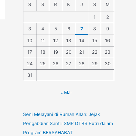
S
S
R
K
J
S
M
1
2
3
4
5
6
7
8
9
10
11
12
13
14
15
16
17
18
19
20
21
22
23
24
25
26
27
28
29
30
31
« Mar
Seni Melayani di Rumah Allah: Jejak
Pengabdian Santri SMP DTBS Putri dalam
Program BERSAHABAT