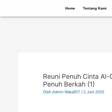
Lewati
Post
ke
navigation
Home
Tentang Kami
konten
Reuni Penuh Cinta Al-
Penuh Berkah (1)
Oleh
Admin WakafDT
/
2 Juni 2025