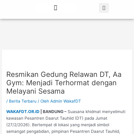
Lewati
Post
ke
navigation
konten
Tentang Kami
Berita Terbaru
Resmikan Gedung Relawan DT, Aa
Gym: Menjadi Terhormat dengan
Melayani Sesama
/
Berita Terbaru
/ Oleh
Admin WakafDT
WAKAFDT.OR.ID
| BANDUNG –
Suasana khidmat menyelimuti
kawasan Pesantren Daarut Tauhiid (DT) pada Jumat
(27/2/2026). Bertempat di lokasi yang menjadi simbol
semangat pengabdian, pimpinan Pesantren Daarut Tauhiid,