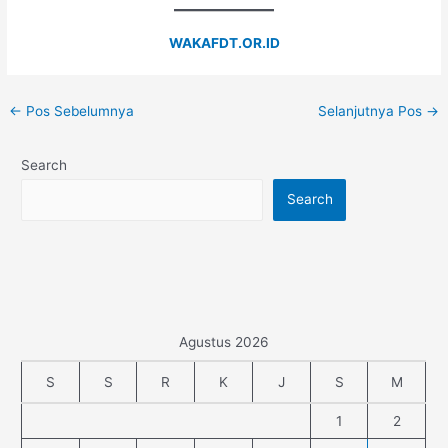
WAKAFDT.OR.ID
←
Pos Sebelumnya
Selanjutnya Pos
→
Search
Search
Agustus 2026
S
S
R
K
J
S
M
1
2