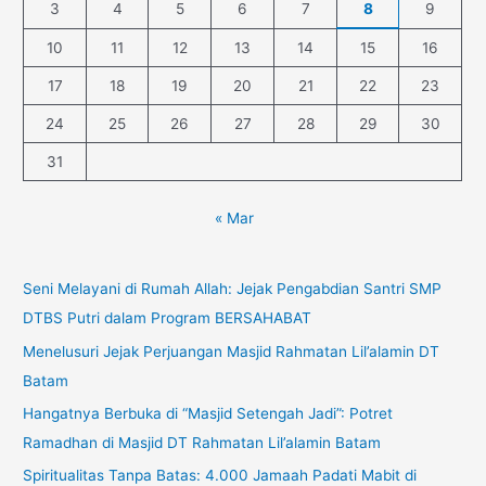
3
4
5
6
7
8
9
10
11
12
13
14
15
16
17
18
19
20
21
22
23
24
25
26
27
28
29
30
31
« Mar
Seni Melayani di Rumah Allah: Jejak Pengabdian Santri SMP
DTBS Putri dalam Program BERSAHABAT
Menelusuri Jejak Perjuangan Masjid Rahmatan Lil’alamin DT
Batam
Hangatnya Berbuka di “Masjid Setengah Jadi”: Potret
Ramadhan di Masjid DT Rahmatan Lil’alamin Batam
Spiritualitas Tanpa Batas: 4.000 Jamaah Padati Mabit di