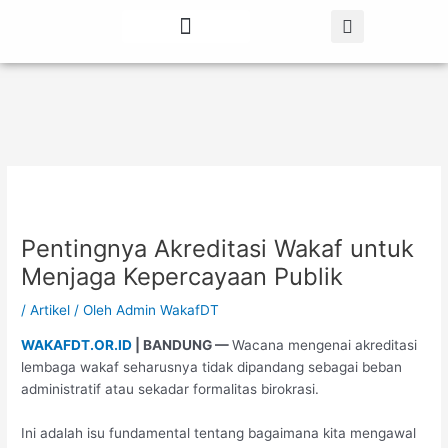
Lewati
Post
ke
navigation
konten
Tentang Kami
Berita Terbaru
Pentingnya Akreditasi Wakaf untuk
Menjaga Kepercayaan Publik
/
Artikel
/ Oleh
Admin WakafDT
WAKAFDT.OR.ID
| BANDUNG —
Wacana mengenai akreditasi
lembaga wakaf seharusnya tidak dipandang sebagai beban
administratif atau sekadar formalitas birokrasi.
Ini adalah isu fundamental tentang bagaimana kita mengawal