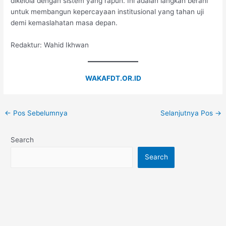
dikelola dengan sistem yang rapuh. Ini adalah langkah berani
untuk membangun kepercayaan institusional yang tahan uji
demi kemaslahatan masa depan.
Redaktur: Wahid Ikhwan
WAKAFDT.OR.ID
←
Pos Sebelumnya
Selanjutnya Pos
→
Search
Search