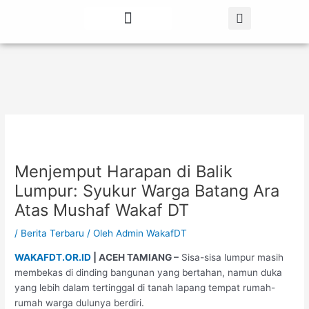
Lewati
Post
ke
navigation
konten
Tentang Kami
Berita Terbaru
Menjemput Harapan di Balik
Lumpur: Syukur Warga Batang Ara
Atas Mushaf Wakaf DT
/
Berita Terbaru
/ Oleh
Admin WakafDT
WAKAFDT.OR.ID
| ACEH TAMIANG –
Sisa-sisa lumpur masih
membekas di dinding bangunan yang bertahan, namun duka
yang lebih dalam tertinggal di tanah lapang tempat rumah-
rumah warga dulunya berdiri.