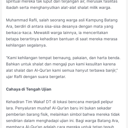
spiritual mereka tak luput dari terjangan air, merusak fasilitas
ibadah serta menghanyutkan alat-alat shalat milik warga.
Muhammad Rafli, salah seorang warga asli Kampung Batang
Ara, berdiri di antara sisa-sisa desanya dengan mata yang
berkaca-kaca. Mewakili warga lainnya, ia menceritakan
betapa berartinya kehadiran bantuan di saat mereka merasa
kehilangan segalanya.
“Kami kehilangan tempat bernaung, pakaian, dan harta benda.
Bahkan untuk shalat dan mengaji pun kami kesulitan karena
alat shalat dan Al-Qur’an kami semua hanyut terbawa banjir,”
ujar Rafli dengan suara bergetar.
Cahaya di Tengah Ujian
Kehadiran Tim Wakaf DT di lokasi bencana menjadi pelipur
lara. Penyaluran mushaf Al-Qur’an baru ini bukan sekadar
pemberian barang fisik, melainkan simbol bahwa mereka tidak
sendirian dalam menghadapi ujian ini. Bagi warga Batang Ara,
membaca Al-Qur’an adalah cara mereka untuk tetap teguh