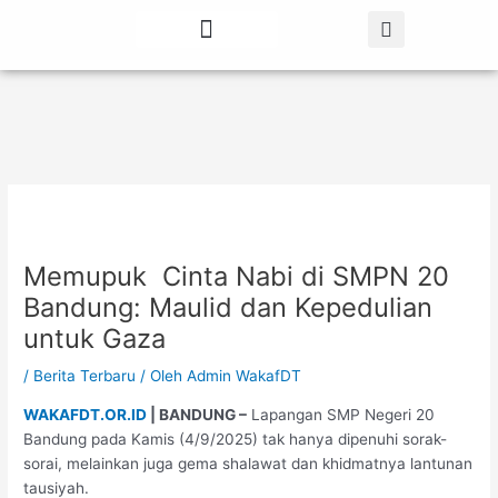
Lewati
Post
ke
navigation
konten
Tentang Kami
Berita Terbaru
Memupuk Cinta Nabi di SMPN 20
Bandung: Maulid dan Kepedulian
untuk Gaza
/
Berita Terbaru
/ Oleh
Admin WakafDT
WAKAFDT.OR.ID
| BANDUNG –
Lapangan SMP Negeri 20
Bandung pada Kamis (4/9/2025) tak hanya dipenuhi sorak-
sorai, melainkan juga gema shalawat dan khidmatnya lantunan
tausiyah.