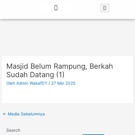
Lewati
Post
ke
navigation
konten
Tentang Kami
Berita Terbaru
Masjid Belum Rampung, Berkah
Sudah Datang (1)
Oleh
Admin WakafDT
/
27 Mei 2025
←
Media Sebelumnya
Search