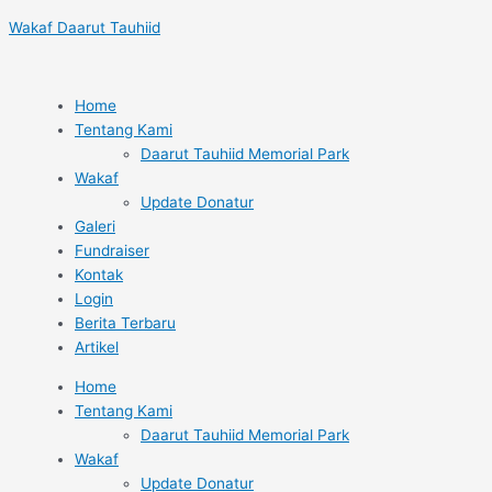
Lewati
Post
Wakaf Daarut Tauhiid
ke
navigation
konten
Home
Tentang Kami
Daarut Tauhiid Memorial Park
Wakaf
Update Donatur
Galeri
Fundraiser
Kontak
Login
Berita Terbaru
Artikel
Home
Tentang Kami
Daarut Tauhiid Memorial Park
Wakaf
Update Donatur