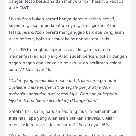
dengan tetap berusaha dan menyerahkan hasilnya kepada
Allah SWT.
Husnudzon
bukan berarti hanya dengan pikiran positif,
seseorang akan mendapat apa yang dia inginkan. Akan
tetapi,
husnudzon
berarti menganggap baik apa yang akan
Allah berikan, baik itu sesuai keinginannya atau tidak.
Allah SWT menghubungkan rezeki dengan usaha dan
memanfaatkan apa yang Allah sudah berikan, bukan dengan
angan-angan dan khayalan belaka. Allah berfirman dalam
surat
Al-Mulk
ayat 15:
“Dialah yang menjadikan bumi untuk kamu yang mudah
dijelajahi, maka jelajahilah di segala penjurunya dan
makanlah sebagian dari rezeki-Nya. Dan hanya kepada-
Nyalah kamu (kembali setelah) dibangkitkan.”
Setelah berusaha, barulah seorang muslim berserah diri
atas hasil apa yang Allah akan berikan
(tawakal)
. Allah
menjelaskan proses dalam surat
Ali Imran
ayat 159:
“Kemudian, apabila engkau telah membulatkan tekad, maka