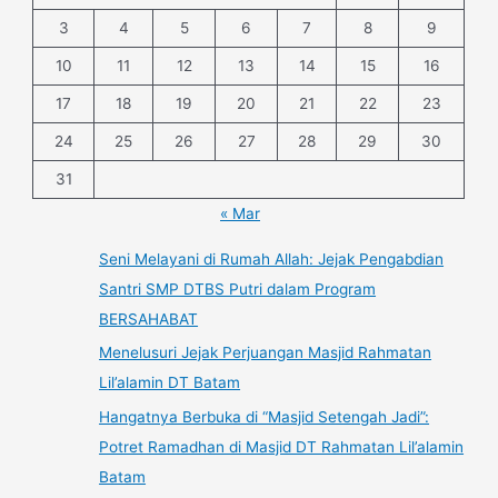
3
4
5
6
7
8
9
10
11
12
13
14
15
16
17
18
19
20
21
22
23
24
25
26
27
28
29
30
31
« Mar
Seni Melayani di Rumah Allah: Jejak Pengabdian
Santri SMP DTBS Putri dalam Program
BERSAHABAT
Menelusuri Jejak Perjuangan Masjid Rahmatan
Lil’alamin DT Batam
Hangatnya Berbuka di “Masjid Setengah Jadi”:
Potret Ramadhan di Masjid DT Rahmatan Lil’alamin
Batam