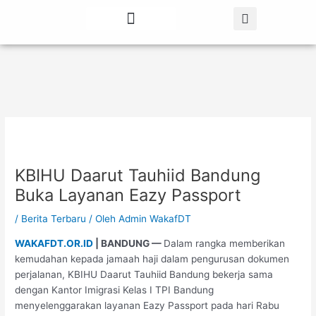
Lewati
Post
ke
navigation
konten
Tentang Kami
Berita Terbaru
KBIHU Daarut Tauhiid Bandung
Buka Layanan Eazy Passport
/
Berita Terbaru
/ Oleh
Admin WakafDT
WAKAFDT.OR.ID
| BANDUNG —
Dalam rangka memberikan
kemudahan kepada jamaah haji dalam pengurusan dokumen
perjalanan, KBIHU Daarut Tauhiid Bandung bekerja sama
dengan Kantor Imigrasi Kelas I TPI Bandung
menyelenggarakan layanan Eazy Passport pada hari Rabu