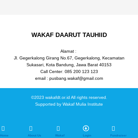
WAKAF DAARUT TAUHIID
Alamat :
Jl. Gegerkalong Girang No.67, Gegerkalong, Kecamatan
Sukasari, Kota Bandung, Jawa Barat 40153
Call Center: 085 200 123 123
email : pusbang.wakaf@gmail.com
©2023 wakafdt.or.id All rights reserved.
Supported by
Wakaf Mulia Institute
Home
About Us
Wakaf
Login
Fundraiser