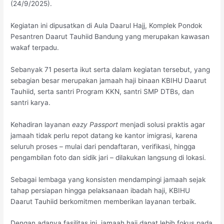
(24/9/2025).
Kegiatan ini dipusatkan di Aula Daarul Hajj, Komplek Pondok
Pesantren Daarut Tauhiid Bandung yang merupakan kawasan
wakaf terpadu.
Sebanyak 71 peserta ikut serta dalam kegiatan tersebut, yang
sebagian besar merupakan jamaah haji binaan KBIHU Daarut
Tauhiid, serta santri Program KKN, santri SMP DTBs, dan
santri karya.
Kehadiran layanan
eazy Passport
menjadi solusi praktis agar
jamaah tidak perlu repot datang ke kantor imigrasi, karena
seluruh proses – mulai dari pendaftaran, verifikasi, hingga
pengambilan foto dan sidik jari – dilakukan langsung di lokasi.
Sebagai lembaga yang konsisten mendampingi jamaah sejak
tahap persiapan hingga pelaksanaan ibadah haji, KBIHU
Daarut Tauhiid berkomitmen memberikan layanan terbaik.
Dengan adanya fasilitas ini, jamaah haji dapat lebih fokus pada