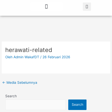
Lewati
Post
ke
navigation
konten
Tentang Kami
Berita Terbaru
herawati-related
Oleh
Admin WakafDT
/
26 Februari 2026
←
Media Sebelumnya
Search
Search