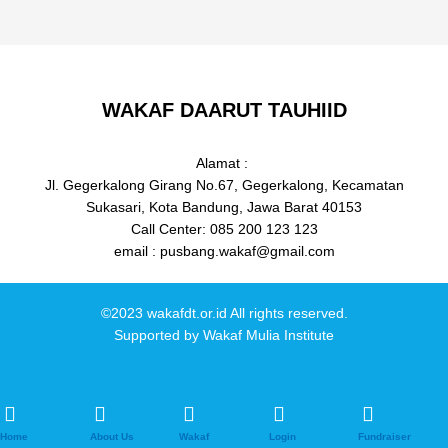
WAKAF DAARUT TAUHIID
Alamat :
Jl. Gegerkalong Girang No.67, Gegerkalong, Kecamatan
Sukasari, Kota Bandung, Jawa Barat 40153
Call Center: 085 200 123 123
email : pusbang.wakaf@gmail.com
©2023 wakafdt.or.id All rights reserved.
Supported by
Wakaf Mulia Institute
Home
About Us
Wakaf
Login
Fundraiser