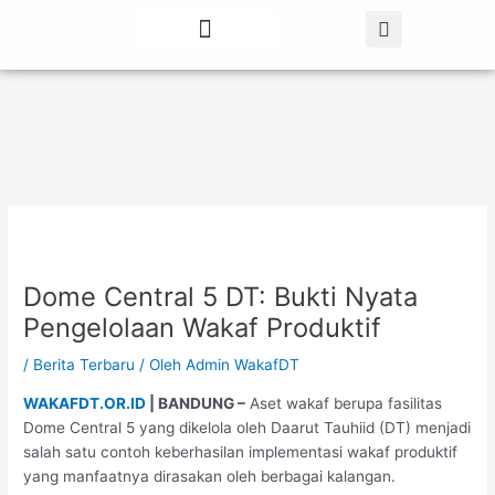
Lewati
Post
ke
navigation
konten
Tentang Kami
Berita Terbaru
Dome Central 5 DT: Bukti Nyata
Pengelolaan Wakaf Produktif
/
Berita Terbaru
/ Oleh
Admin WakafDT
WAKAFDT.OR.ID
| BANDUNG –
Aset wakaf berupa fasilitas
Dome Central 5 yang dikelola oleh Daarut Tauhiid (DT) menjadi
salah satu contoh keberhasilan implementasi wakaf produktif
yang manfaatnya dirasakan oleh berbagai kalangan.