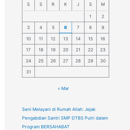
S
S
R
K
J
S
M
1
2
3
4
5
6
7
8
9
10
11
12
13
14
15
16
17
18
19
20
21
22
23
24
25
26
27
28
29
30
31
« Mar
Seni Melayani di Rumah Allah: Jejak
Pengabdian Santri SMP DTBS Putri dalam
Program BERSAHABAT