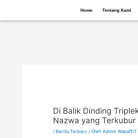
Lewati
Post
ke
navigation
Home
Tentang Kami
konten
Di Balik Dinding Tripl
Nazwa yang Terkubur
/
Berita Terbaru
/ Oleh
Admin WakafDT