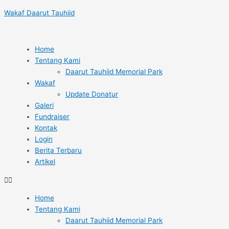
Lewati
Post
Wakaf Daarut Tauhiid
ke
navigation
konten
Home
Tentang Kami
Daarut Tauhiid Memorial Park
Wakaf
Update Donatur
Galeri
Fundraiser
Kontak
Login
Berita Terbaru
Artikel
Home
Tentang Kami
Daarut Tauhiid Memorial Park