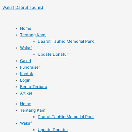
Lewati
Post
Wakaf Daarut Tauhiid
ke
navigation
konten
Home
Tentang Kami
Daarut Tauhiid Memorial Park
Wakaf
Update Donatur
Galeri
Fundraiser
Kontak
Login
Berita Terbaru
Artikel
Home
Tentang Kami
Daarut Tauhiid Memorial Park
Wakaf
Update Donatur