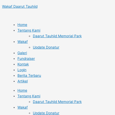
Lewati
Post
Wakaf Daarut Tauhiid
ke
navigation
konten
Home
Tentang Kami
Daarut Tauhiid Memorial Park
Wakaf
Update Donatur
Galeri
Fundraiser
Kontak
Login
Berita Terbaru
Artikel
Home
Tentang Kami
Daarut Tauhiid Memorial Park
Wakaf
Update Donatur