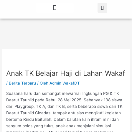
Lewati
Post
ke
navigation
konten
Tentang Kami
Berita Terbaru
Anak TK Belajar Haji di Lahan Wakaf
/
Berita Terbaru
/ Oleh
Admin WakafDT
Suasana haru dan semangat mewarnai lingkungan PG & TK
Daarut Tauhiid pada Rabu, 28 Mei 2025. Sebanyak 138 siswa
dari Playgroup, TK A, dan TK B, serta beberapa siswa dari TK
Daarut Tauhiid Cicadas, tampak antusias mengikuti kegiatan
bertema Rindu Baitullah. Dalam balutan kain ihram mini dan
senyum polos yang tulus, anak-anak menjalani simulasi