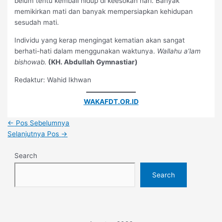
belum tentu kembali hidup di keesokan hari. Banyak
memikirkan mati dan banyak mempersiapkan kehidupan
sesudah mati.
Individu yang kerap mengingat kematian akan sangat
berhati-hati dalam menggunakan waktunya.
Wallahu a’lam
bishowab.
(KH. Abdullah Gymnastiar)
Redaktur: Wahid Ikhwan
WAKAFDT.OR.ID
←
Pos Sebelumnya
Selanjutnya Pos
→
Search
Search