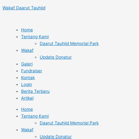
Lewati
Post
Wakaf Daarut Tauhiid
ke
navigation
konten
Home
Tentang Kami
Daarut Tauhiid Memorial Park
Wakaf
Update Donatur
Galeri
Fundraiser
Kontak
Login
Berita Terbaru
Artikel
Home
Tentang Kami
Daarut Tauhiid Memorial Park
Wakaf
Update Donatur