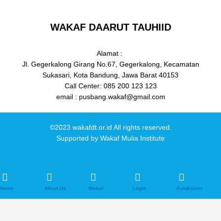
WAKAF DAARUT TAUHIID
Alamat :
Jl. Gegerkalong Girang No.67, Gegerkalong, Kecamatan
Sukasari, Kota Bandung, Jawa Barat 40153
Call Center: 085 200 123 123
email : pusbang.wakaf@gmail.com
©2023 wakafdt.or.id All rights reserved.
Supported by
Wakaf Mulia Institute
Home
About Us
Wakaf
Login
Fundraiser