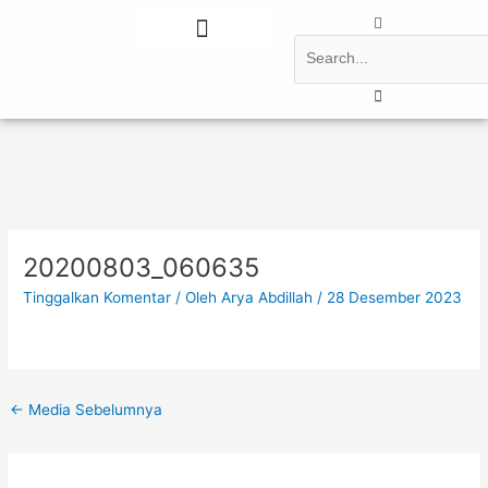
Lewati
Post
Search
ke
navigation
konten
Tentang Kami
Berita Terbaru
20200803_060635
Tinggalkan Komentar
/ Oleh
Arya Abdillah
/
28 Desember 2023
←
Media Sebelumnya