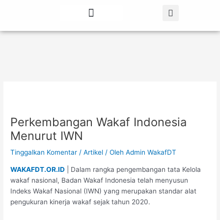
Lewati
Post
ke
navigation
konten
Tentang Kami
Berita Terbaru
Perkembangan Wakaf Indonesia
Menurut IWN
Tinggalkan Komentar
/
Artikel
/ Oleh
Admin WakafDT
WAKAFDT.OR.ID
| Dalam rangka pengembangan tata Kelola
wakaf nasional, Badan Wakaf Indonesia telah menyusun
Indeks Wakaf Nasional (IWN) yang merupakan standar alat
pengukuran kinerja wakaf sejak tahun 2020.